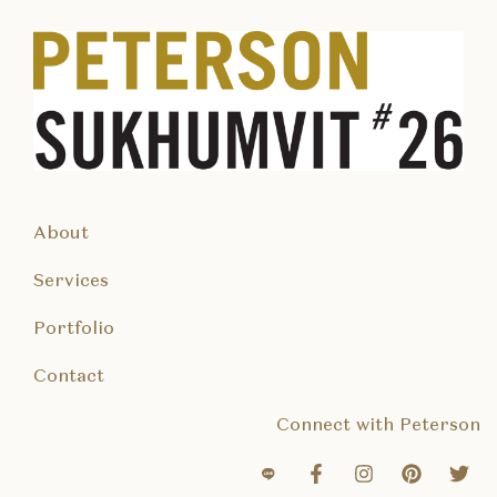
About
Services
Portfolio
Contact
Connect with Peterson