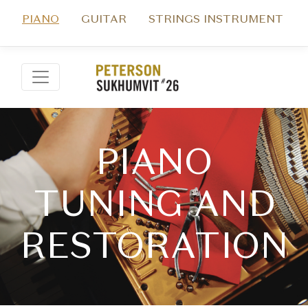
PIANO
GUITAR
STRINGS INSTRUMENT
PIANO
TUNING AND
RESTORATION