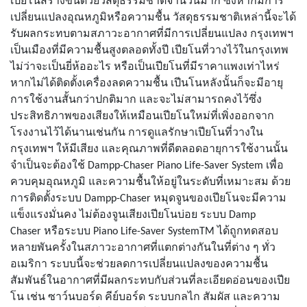
เปียโนสร้างขึ้นด้วยวัสดุธรรมชาติจำนวนมาก ซึ่งหากมีการ
เปลี่ยนแปลงอุณหภูมิ
หรือความชื้น วัสดุธรรมชาติเหล่านี้จะได้
รับผลกระทบตามสภาวะอากาศที่มีการเปลี่ยนแปลง
กรุงเทพฯ
เป็นเมือง
ที่มีความชื้นสูงตลอดทั้งปี เปียโนที่วางไว้ในกรุงเทพ
ไม่ว่าจะเป็นยี่ห้ออะไร หรือเป็นเปียโนที่มีราคาแพงเท่าไหร่
หากไม่ได้ติดตั้งเครื่องลดความชื้น เปีนโนหลังนั้นก็จะมีอายุ
การใช้งานสั้นกว่าปกติมาก และจะไม่สามารถคงไว้ซึ่ง
ประสิทธิภาพของเสียงให้เหมือนเปียโนใหม่ที่เพิ่งออกจาก
โรงงานไว้ได้นานเช่นกัน การดูแลรักษาเปียโนที่วาง
ใน
กรุงเทพฯ
ให้มีเสียง และคุณภาพที่ดีตลอดอายุการใช้งานนั้น
จำเป็นจะต้องใช้
Dampp-Chaser Piano Life-Saver
System เพื่อ
ควบคุมอุณหภูมิ และความชื้นให้อยู่ในระดับที่เหมาะสม ด้วย
การติดตั้งระบบ
Dampp-Chaser
หมุดจูนของเปียโนจะมีความ
แข็งแรงมั่นคง ไม่ต้องจูนเสียงเปียโน
บ่อย
ระบบ
Damp
Chaser
หรือระบบ
Piano Life-Saver SystemTM
ได้ถูกทดสอบ
หลายพันครั้ง
ในสภาวะอากาศที่แตกต่างกันในที่ต่าง ๆ ทั่ว
อเมริกา ระบบนี้จะช่วยลดการเปลี่ยนแปลงของความชื้น
สัมพันธ์ในอากาศที่มีผลกระทบกับส่วนที่ละเอียดอ่อนของเปีย
โน เช่น ซาว์นบอร์ด คีย์บอร์ด
ระบบกลไก สัมผัส และความ