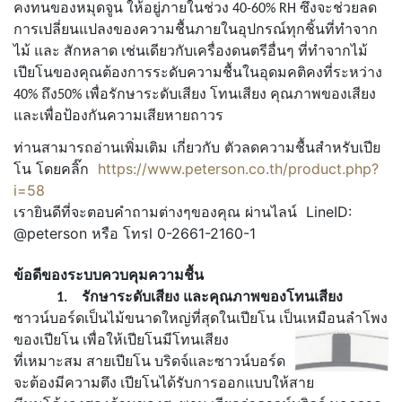
คงทนของหมุดจูน ให้อยู่ภายในช่วง
40-60% RH
ซึ่งจะช่วยลด
การ
เปลี่ยนแปลงของความชื้นภายในอุปกรณ์ทุกชิ้นที่ทำจาก
ไม้ และ สักหลาด
เช่นเดียวกับเครื่อง
ดนตรีอื่นๆ ที่ทำจากไม้
เปียโนของคุณต้องการระดับความชื้นในอุดมคติคงที่
ระหว่าง
40% ถึง
50% เพื่อรักษาระดับเสียง โทนเสียง คุณภาพของเสียง
และเพื่อป้องกัน
ความเสียหายถาวร
ท่านสามารถอ่านเพิ่มเติม เกี่ยวกับ ตัวลดความชื้นสำหรับเปีย
โน โดยคลิ๊ก
https://www.peterson.co.th/product.php?
i=58
เรายินดีที่จะตอบคำถามต่างๆของคุณ ผ่านไลน์ LineID:
@peterson หรือ โทรl 0-2661-2160-1
ข้อดีของระบบควบคุมความชื้น
1.
รักษาระดับเสียง และคุณภาพของโทนเสียง
ซาวน์บอร์ดเป็นไม้ขนาดใหญ่ที่สุดในเปียโน เป็นเหมือนลำโพง
ของเปียโน
เพื่อให้เปียโนมีโทน
เสียง
ที่
เหมาะสม สายเปียโน บริดจ์และ
ซาวน์บอร์ด
จะต้องมีความตึง เปียโนได้รับการออกแบบให้สาย