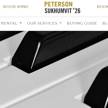
WOOD WIND
BOOK
RENTAL
OUR SERVICES
BUYING GUIDE
B